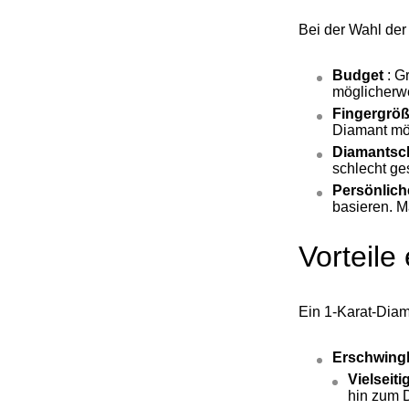
Bei der Wahl der
Budget
: G
möglicherwe
Fingergrö
Diamant mö
Diamantsch
schlecht ge
Persönlich
basieren. 
Vorteile
Ein 1-Karat-Diama
Erschwingl
Vielseiti
hin zum 