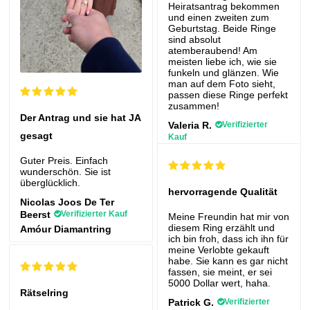
Heiratsantrag bekommen
und einen zweiten zum
Geburtstag. Beide Ringe
sind absolut
atemberaubend! Am
meisten liebe ich, wie sie
funkeln und glänzen. Wie
man auf dem Foto sieht,
passen diese Ringe perfekt
zusammen!
Der Antrag und sie hat JA
Valeria R.
Verifizierter
gesagt
Kauf
Guter Preis. Einfach
wunderschön. Sie ist
überglücklich.
hervorragende Qualität
Nicolas Joos De Ter
Beerst
Verifizierter Kauf
Meine Freundin hat mir von
diesem Ring erzählt und
Amóur Diamantring
ich bin froh, dass ich ihn für
meine Verlobte gekauft
habe. Sie kann es gar nicht
fassen, sie meint, er sei
5000 Dollar wert, haha.
Rätselring
Patrick G.
Verifizierter