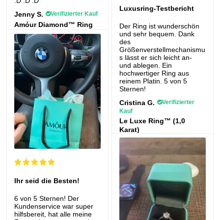
:D :D :D
Luxusring-Testbericht
Jenny S.
Verifizierter Kauf
Amóur Diamond™ Ring
Der Ring ist wunderschön
(1,0 Karat)
und sehr bequem. Dank
des
Größenverstellmechanismu
s lässt er sich leicht an-
und ablegen. Ein
hochwertiger Ring aus
reinem Platin. 5 von 5
Sternen!
Cristina G.
Verifizierter
Kauf
Le Luxe Ring™ (1,0
Karat)
Ihr seid die Besten!
6 von 5 Sternen! Der
Kundenservice war super
hilfsbereit, hat alle meine