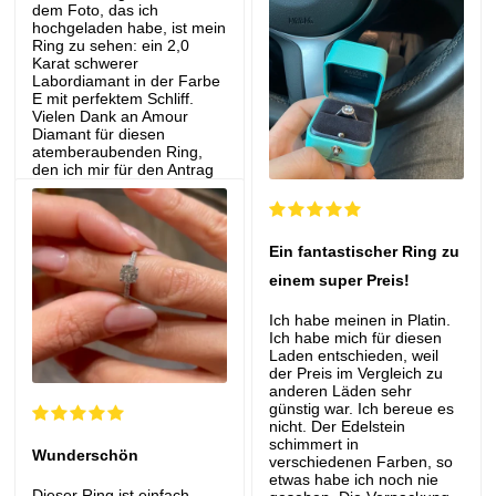
dem Foto, das ich
hochgeladen habe, ist mein
Ring zu sehen: ein 2,0
Karat schwerer
Labordiamant in der Farbe
E mit perfektem Schliff.
Vielen Dank an Amour
Diamant für diesen
atemberaubenden Ring,
den ich mir für den Antrag
meines Traummannes
gewünscht habe!
Cindy M.
Verifizierter
Ein fantastischer Ring zu
Kauf
Ovaler Diamantring
einem super Preis!
Ich habe meinen in Platin.
Ich habe mich für diesen
Laden entschieden, weil
der Preis im Vergleich zu
anderen Läden sehr
günstig war. Ich bereue es
nicht. Der Edelstein
schimmert in
Wunderschön
verschiedenen Farben, so
etwas habe ich noch nie
Dieser Ring ist einfach