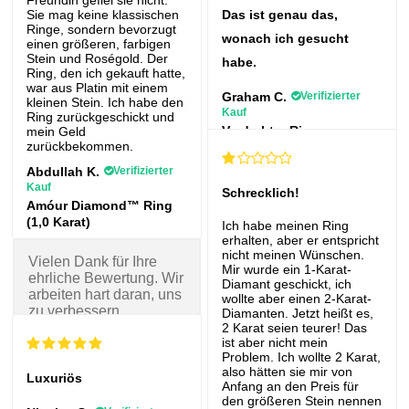
Sie mag keine klassischen
Das ist genau das,
Ringe, sondern bevorzugt
wonach ich gesucht
einen größeren, farbigen
Stein und Roségold. Der
habe.
Ring, den ich gekauft hatte,
war aus Platin mit einem
Graham C.
Verifizierter
kleinen Stein. Ich habe den
Kauf
Ring zurückgeschickt und
Verdrehter Ring
mein Geld
zurückbekommen.
Abdullah K.
Verifizierter
Kauf
Schrecklich!
Amóur Diamond™ Ring
(1,0 Karat)
Ich habe meinen Ring
erhalten, aber er entspricht
nicht meinen Wünschen.
Vielen Dank für Ihre
Mir wurde ein 1-Karat-
ehrliche Bewertung. Wir
Diamant geschickt, ich
arbeiten hart daran, uns
wollte aber einen 2-Karat-
zu verbessern.
Diamanten. Jetzt heißt es,
2 Karat seien teurer! Das
LoveDiamond
ist aber nicht mein
Problem. Ich wollte 2 Karat,
also hätten sie mir von
Luxuriös
Anfang an den Preis für
den größeren Stein nennen