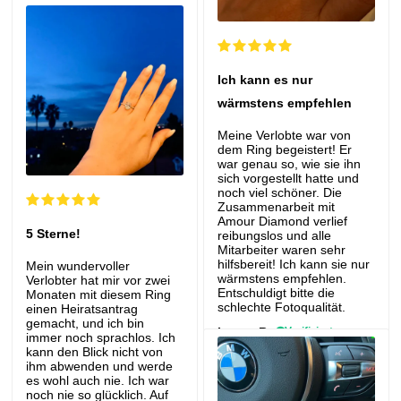
Benjamin D.
Verifizierter
Kauf
Ovaler Diamantring
Ich kann es nur
wärmstens empfehlen
Meine Verlobte war von
dem Ring begeistert! Er
war genau so, wie sie ihn
sich vorgestellt hatte und
noch viel schöner. Die
Zusammenarbeit mit
Amour Diamond verlief
5 Sterne!
reibungslos und alle
Mitarbeiter waren sehr
hilfsbereit! Ich kann sie nur
Mein wundervoller
wärmstens empfehlen.
Verlobter hat mir vor zwei
Entschuldigt bitte die
Monaten mit diesem Ring
schlechte Fotoqualität.
einen Heiratsantrag
gemacht, und ich bin
Lucas B.
Verifizierter
immer noch sprachlos. Ich
Kauf
kann den Blick nicht von
Ovaler Diamantring
ihm abwenden und werde
es wohl auch nie. Ich war
noch nie so glücklich. Auf