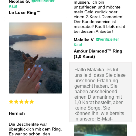
Nicolas G.
Verifizierter
müssen. Ich bin
Kauf
unzufrieden und möchte
mein Geld zurück oder
Le Luxe Ring™
einen 2-Karat-Diamanten!
Der Kundenservice ist
miserabel! Kauft bloß nicht
bei diesem Anbieter!
Malaika V.
Verifizierter
Kauf
Amóur Diamond™ Ring
(1,0 Karat)
Hallo Malaika, es tut
uns leid, dass Sie diese
unschöne Erfahrung
gemacht haben. Sie
haben anscheinend
einen Diamantring mit
1,0 Karat bestellt, aber
keine Sorge, Sie
Herrlich
können ihn, wie bereits
in unserer E-Mail-
Die Beschenkte war
Konversation
überglücklich mit dem Ring.
vereinbart, gegen einen
Es war so schön, den
Diamantring mit 2,0