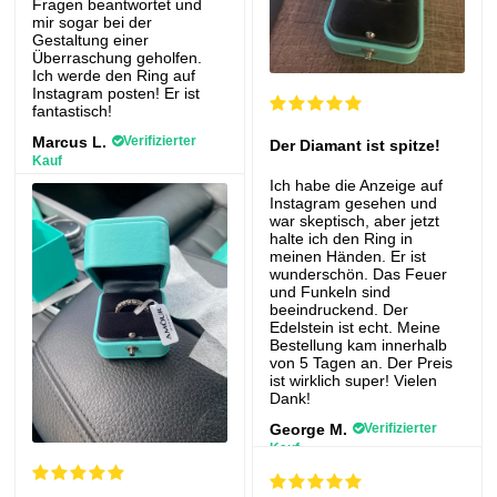
Fragen beantwortet und
mir sogar bei der
Gestaltung einer
Überraschung geholfen.
Ich werde den Ring auf
Instagram posten! Er ist
fantastisch!
Marcus L.
Verifizierter
Der Diamant ist spitze!
Kauf
Amóur Diamond™ Ring
Ich habe die Anzeige auf
Instagram gesehen und
war skeptisch, aber jetzt
halte ich den Ring in
meinen Händen. Er ist
wunderschön. Das Feuer
und Funkeln sind
beeindruckend. Der
Edelstein ist echt. Meine
Bestellung kam innerhalb
von 5 Tagen an. Der Preis
ist wirklich super! Vielen
Dank!
George M.
Verifizierter
Kauf
Amóur Diamond™ Ring
(1,0 Karat)