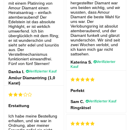
hergestellter Diamant war
mit einem Platinring von
uns beiden wichtig, und wir
Amour Diamant einen
wussten, dass Amour
Heiratsantrag – einfach
Diamant die beste Wahl für
atemberaubend! Der
uns war. Der
Edelstein ist das absolute
Verlobungsring ist absolut
Highlight, er ist wirklich
atemberaubend, und der
umwerfend. Ich bin
Diamant funkelt und glänzt
überglücklich mit dem Ring;
wunderschön. Wir sind seit
er ist wunderschön und
zwei Wochen verlobt, und
sieht sehr edel und luxuriös
ich kann mich gar nicht
aus. Der
sattsehen.
Verstellmechanismus
funktioniert einwandfrei.
Katerina S.
Verifizierter
Fünf von fünf Sternen!
Kauf
Danka I.
Verifizierter Kauf
Ring Braut
Amóur Diamantring (1,0
Karat)
Perfekt
Sam C.
Verifizierter Kauf
Erstattung
Ringrätsel
Ich habe meine Bestellung
erhalten, und sie war in
Ordnung, aber meiner
Freundin gefiel sie nicht.