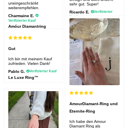
uneingeschränkt
sehr gut. Super!
weiterempfehlen.
Ricardo E.
Verifizierter
Charmaine E.
Kauf
Verifizierter Kauf
Amóur Diamond™ Ring
Amóur Diamantring
Gut
Ich bin mit meinem Kauf
zufrieden. Vielen Dank!
Pablo G.
Verifizierter Kauf
Le Luxe Ring™
AmourDiamant-Ring und
Eternite-Ring
Ich habe den Amour
Diamant Ring als