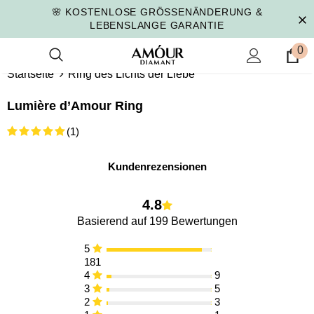
🌸 FREE SHIPPING IN EUROPE
0
Startseite
Ring des Lichts der Liebe
Lumière d’Amour Ring
(1)
Kundenrezensionen
4.8
Basierend auf 199 Bewertungen
5
181
4
9
3
5
2
3