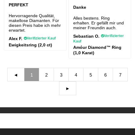
PERFEKT
Danke
Hervorragende Qualität,
Alles bestens. Ring
makellose Diamanten. Für
erhalten. Er gefällt mir und
diesen Preis habe ich mehr
meiner Freundin auch.
erwartet.
Sebastian O.
Verifizierter
Alex F.
Verifizierter Kauf
Kauf
Ewigkeitsring (2,0 ct)
Amóur Diamond™ Ring
(1,0 Karat)
◄
1
2
3
4
5
6
7
►