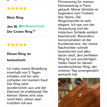
Karat)
Prinzessring für meinen
Heiratsantrag in Paris
gekauft. Meine Verlobte ist
begeistert vom Funkeln
des Steins. Die
Mein Ring
Ringschachtel ist sehr
elegant. Ich war von der
Jen W.
Verifizierter Kauf
Verpackung und der
Der Crown Ring™
hübschen Schleife wirklich
beeindruckt. Besonders
hervorzuheben ist der
Kundenservice, der meine
Nachrichten schnell
beantwortet und alles
Dieser Ring ist
daran setzt, den perfekten
Ring für uns anzufertigen.
fantastisch.
Vielen Dank für diesen
wunderschönen Ring, der
Ich habe meine Bestellung
unseren Tag unvergesslich
innerhalb von 5 Tagen
gemacht hat.
erhalten und bin sehr
zufrieden mit meinem Kauf.
Aymeric M.
Verifizierter
Der Ring sieht
Kauf
wunderschön aus und der
Diamant ist erstklassig! Die
kleinen Steine ​​sind zwar
recht klein, sehen aber
trotzdem toll aus.