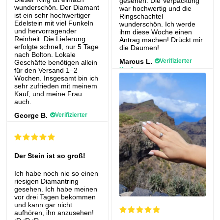
gesehen. Die Verpackung
wunderschön. Der Diamant
war hochwertig und die
ist ein sehr hochwertiger
Ringschachtel
Edelstein mit viel Funkeln
wunderschön. Ich werde
und hervorragender
ihm diese Woche einen
Reinheit. Die Lieferung
Antrag machen! Drückt mir
erfolgte schnell, nur 5 Tage
die Daumen!
nach Bolton. Lokale
Marcus L.
Verifizierter
Geschäfte benötigen allein
Kauf
für den Versand 1–2
Wochen. Insgesamt bin ich
Le Luxe Ring™ (1,0
sehr zufrieden mit meinem
Karat)
Kauf, und meine Frau
auch.
George B.
Verifizierter
Kauf
Ring Braut
Der Stein ist so groß!
Ich habe noch nie so einen
riesigen Diamantring
gesehen. Ich habe meinen
vor drei Tagen bekommen
und kann gar nicht
aufhören, ihn anzusehen!