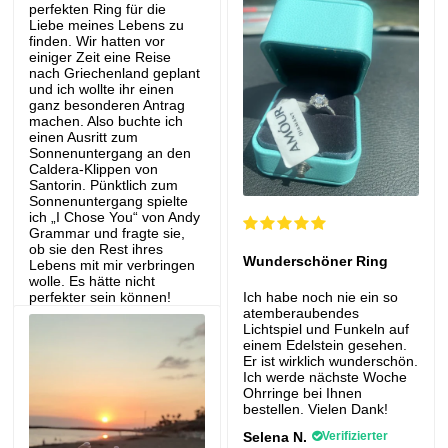
perfekten Ring für die
Karat umtauschen.
Liebe meines Lebens zu
Vielen Dank trotzdem
finden. Wir hatten vor
für Ihre ehrliche
einiger Zeit eine Reise
Bewertung.
nach Griechenland geplant
und ich wollte ihr einen
LoveDiamond
ganz besonderen Antrag
machen. Also buchte ich
einen Ausritt zum
Sonnenuntergang an den
Caldera-Klippen von
Santorin. Pünktlich zum
Sonnenuntergang spielte
ich „I Chose You“ von Andy
Grammar und fragte sie,
ob sie den Rest ihres
Wunderschöner Ring
Lebens mit mir verbringen
wolle. Es hätte nicht
perfekter sein können!
Ich habe noch nie ein so
atemberaubendes
Greg P.
Verifizierter Kauf
Lichtspiel und Funkeln auf
einem Edelstein gesehen.
Verlobungsring (1,0
Er ist wirklich wunderschön.
Karat)
Ich werde nächste Woche
Ohrringe bei Ihnen
bestellen. Vielen Dank!
Selena N.
Verifizierter